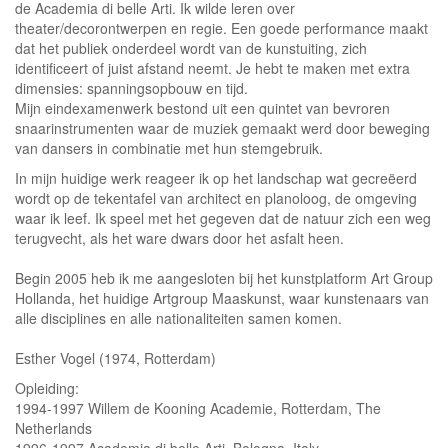
de Academia di belle Arti. Ik wilde leren over
theater/decorontwerpen en regie. Een goede performance maakt
dat het publiek onderdeel wordt van de kunstuiting, zich
identificeert of juist afstand neemt. Je hebt te maken met extra
dimensies: spanningsopbouw en tijd.
Mijn eindexamenwerk bestond uit een quintet van bevroren
snaarinstrumenten waar de muziek gemaakt werd door beweging
van dansers in combinatie met hun stemgebruik.
In mijn huidige werk reageer ik op het landschap wat gecreëerd
wordt op de tekentafel van architect en planoloog, de omgeving
waar ik leef. Ik speel met het gegeven dat de natuur zich een weg
terugvecht, als het ware dwars door het asfalt heen.
Begin 2005 heb ik me aangesloten bij het kunstplatform Art Group
Hollanda, het huidige Artgroup Maaskunst, waar kunstenaars van
alle disciplines en alle nationaliteiten samen komen.
Esther Vogel (1974, Rotterdam)
Opleiding:
1994-1997 Willem de Kooning Academie, Rotterdam, The
Netherlands
1996-1997 Academia di belle Arti, Bologna, Italy