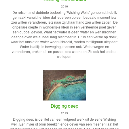
2016
De rotsen, met dubbele bedoeling 'Wishing Wells' genoemd, heb ik
gemaakt vanuit het idee dat iedereen op een bepaald moment iets
zou willen veranderen, iets naar zijn/haar hand zou willen zetten. De
onpeilare diepte in wonderlijke kleur in een versteende poel geven
een dubbel gevoel. Want het water is geen water en wensbronnen
daar geloven we al heel lang niet meer in. Dit is een versie op doek,
waar het omsloten water weer uitbreekt, randen tot filigraan uitspaart.
Water is altijd in beweging, mensen ook. We bewegen en
veranderen, breken uit en passen ons weer aan. Zo ook het pad dat
we lopen.
Digging deep
2015
Digging deep is de titel van een volgend werk uit de serie Wishing
well. Een rivier of bron breekt hier de oever van een meer en laat het
water wegvloeien. Water geeft en water neemt. Hoe is het gebeurd en